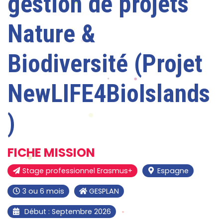
gestion de projets
Nature &
Biodiversité (Projet
NewLIFE4BioIslands
)
FICHE MISSION
Stage professionnel Erasmus+
Espagne
3 ou 6 mois
GESPLAN
Début : Septembre 2026