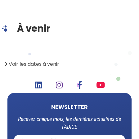
À venir
Voir les dates à venir
L
I
F
Y
i
n
a
o
NEWSLETTER
n
s
c
u
Recevez chaque mois, les dernières actualités de
l'ADICE
k
t
e
t