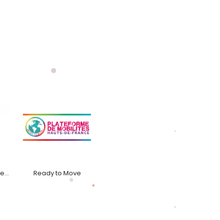
REF - Réseau Euromed France
Ready to Move