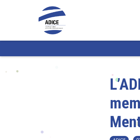
L’AD
memb
Ment