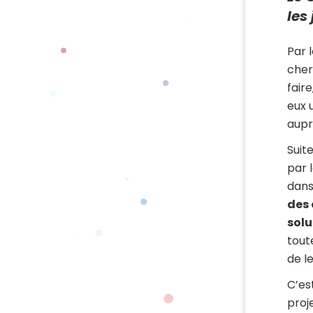
les
Par l
cher
fair
eux 
aupr
Suit
par 
dans
des
solu
tout
de le
C’es
proj