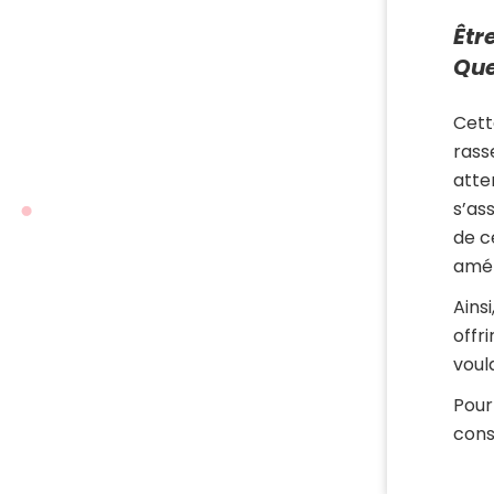
Êtr
Que
Cett
rass
atte
s’as
de c
amél
Ains
offri
voul
Pour
cons