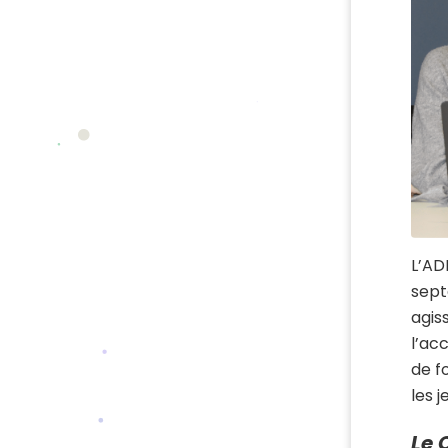
L’AD
sept
agis
l’acc
de 
les 
Le 