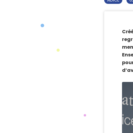
ADICE
0
Créé
regr
ment
Ense
pour
d’av