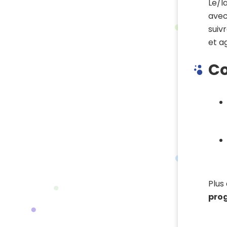
Le/l
avec
suiv
et ag
Co
Plus
pro