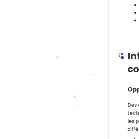
In
c
Opp
Des 
tech
les 
diff