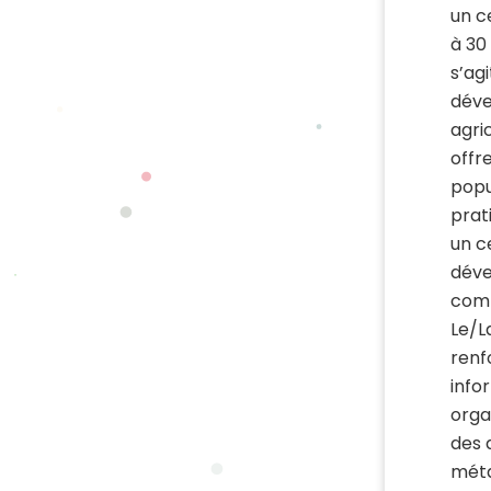
un c
à 30
s’ag
déve
agri
offr
popu
prat
un c
déve
comp
Le/L
renf
info
orga
des 
méta