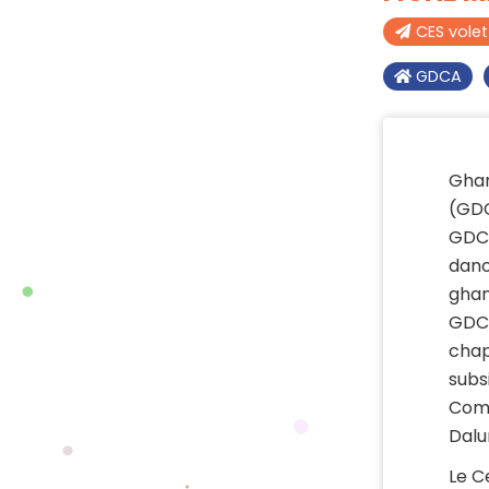
CES vole
GDCA
Ghan
(GDC
GDCA
dano
ghan
GDCA
chap
subsi
Comm
Dalu
Le C