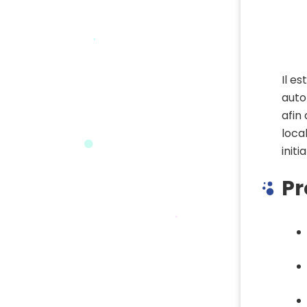
Il es
auto
afin 
loca
initi
Pr