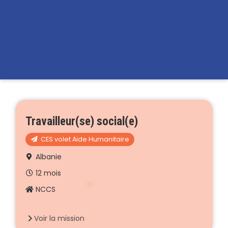
Travailleur(se) social(e)
CES volet Aide Humanitaire
Albanie
12 mois
NCCS
Voir la mission