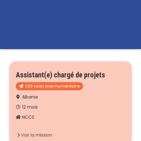
Assistant(e) chargé de projets
CES volet Aide Humanitaire
Albanie
12 mois
NCCS
Voir la mission