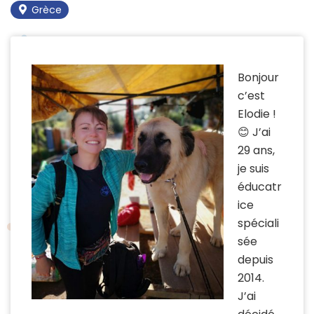
Grèce
Bonjour
c’est
Elodie !
😊 J’ai
29 ans,
je suis
éducatr
ice
spéciali
sée
depuis
2014.
J’ai