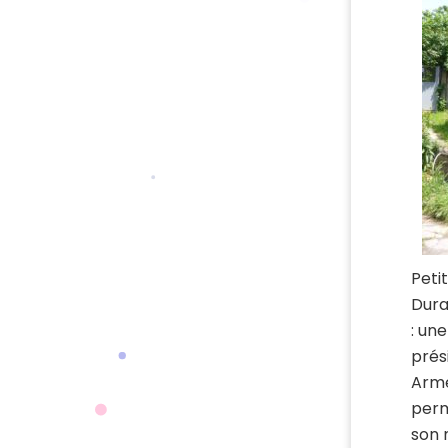
Peti
Dura
: un
prés
Armé
perm
son 