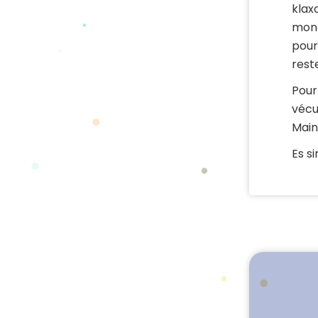
klax
mond
pour
rest
Pour
vécu
Main
Es s