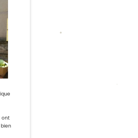
rique
r ont
 bien