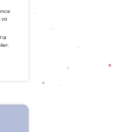
lence
i va
’ai
ier.