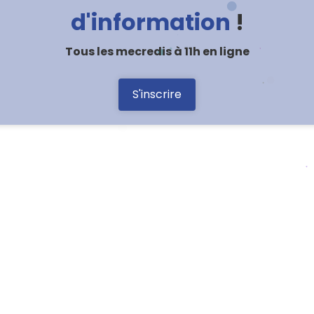
d'information
!
Tous les mecredis à 11h en ligne
S'inscrire