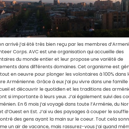
n arrivé j’ai été très bien reçu par les membres d’Armen
nteer Corps. AVC est une organisation qui accueille des
ntaires du monde entier et leur propose une variété de
ements dans différents domaines. Cet organisme est génia
tout en oeuvre pour plonger les volontaires à 100% dans 
ure Arménienne. Grâce à eux j’ai pu vivre dans une famille
cueil et découvrir le quotidien et les traditions des armén
sont si importante à leurs yeux. J’ai également suivi des co
ménien. En 6 mois j’ai voyagé dans toute l’Arménie, du No
et d’Ouest en Est. J’ai vu des paysages à couper le souffle
ontré des gens ayant la main sur le coeur. Tout cela son
e un air de vacance, mais rassurez-vous j’ai quand mê