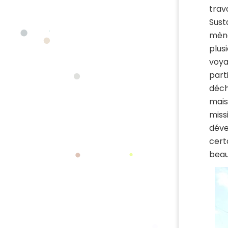
trav
Sust
mène
plus
voya
parti
déch
mais
miss
déve
cert
beau