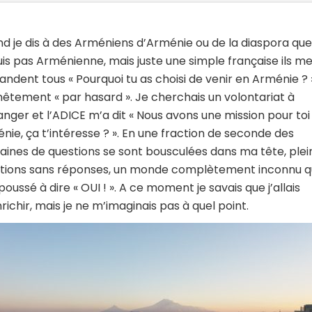
d je dis à des Arméniens d’Arménie ou de la diaspora que
uis pas Arménienne, mais juste une simple française ils m
ndent tous « Pourquoi tu as choisi de venir en Arménie ? 
êtement « par hasard ». Je cherchais un volontariat à
ranger et l’ADICE m’a dit « Nous avons une mission pour toi
nie, ça t’intéresse ? ». En une fraction de seconde des
aines de questions se sont bousculées dans ma tête, plei
tions sans réponses, un monde complètement inconnu q
poussé à dire « OUI ! ». A ce moment je savais que j’allais
richir, mais je ne m’imaginais pas à quel point.