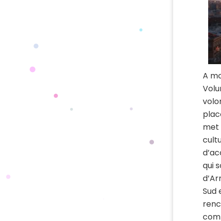
A mo
Volu
volo
plac
met 
cult
d’ac
qui 
d’Ar
Sud 
renc
comm