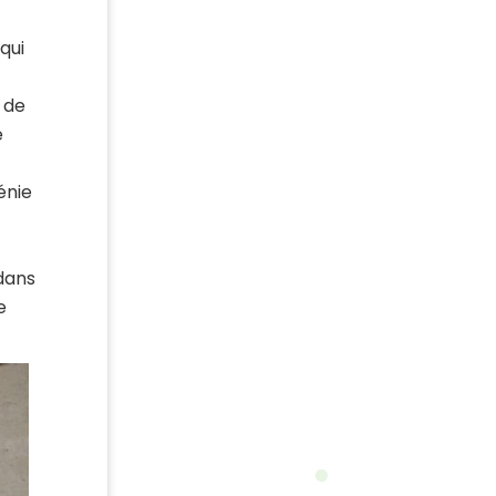
qui
 de
e
énie
dans
e