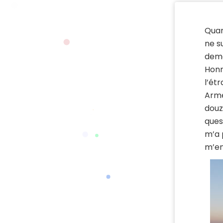
Quan
ne s
dema
Honn
l’ét
Armé
douz
ques
m’a 
m’en