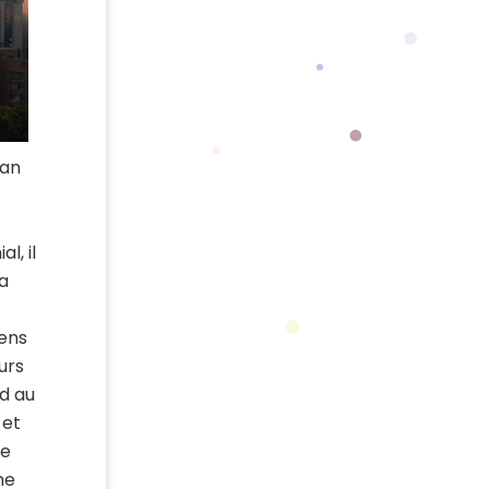
ian
l, il
la
iens
urs
rd au
 et
ne
me