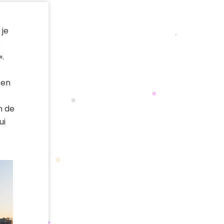
 je
e
».
 en
n de
ui