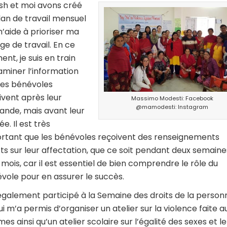
sh et moi avons créé
lan de travail mensuel
m’aide à prioriser ma
ge de travail. En ce
nt, je suis en train
aminer l’information
les bénévoles
ivent après leur
Massimo Modesti: Facebook
@mamodesti: Instagram
nde, mais avant leur
ée. Il est très
rtant que les bénévoles reçoivent des renseignements
ts sur leur affectation, que ce soit pendant deux semaine
s mois, car il est essentiel de bien comprendre le rôle du
vole pour en assurer le succès.
 également participé à la Semaine des droits de la person
ui m’a permis d’organiser un atelier sur la violence faite a
es ainsi qu’un atelier scolaire sur l’égalité des sexes et le