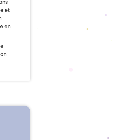
dans
le et
n
te en
de
ion