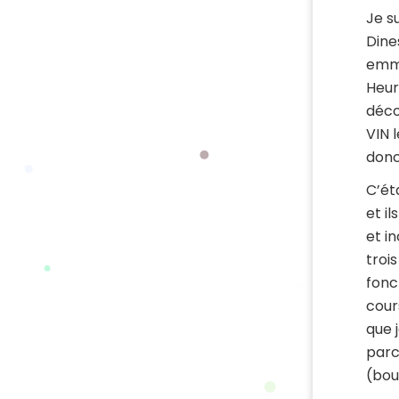
Je s
Dine
emme
Heur
déco
VIN 
donc
C’ét
et i
et i
troi
fonc
cour
que 
parc
(bou