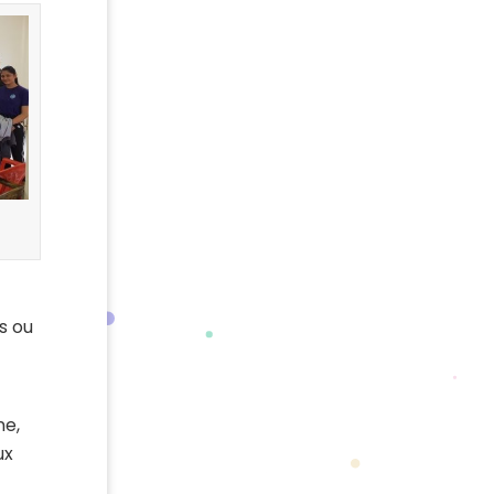
s ou
ne,
ux