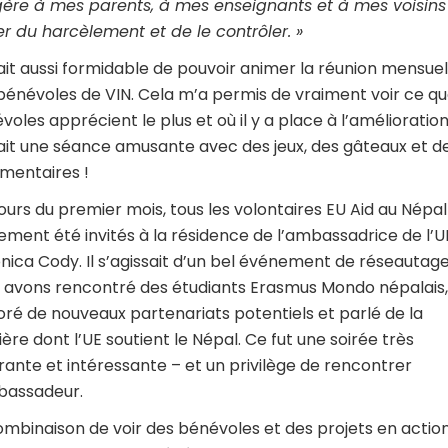
ère à mes parents, à mes enseignants et à mes voisins
er du harcèlement et de le contrôler. »
ait aussi formidable de pouvoir animer la réunion mensuel
bénévoles de VIN. Cela m’a permis de vraiment voir ce qu
voles apprécient le plus et où il y a place à l’amélioration
ait une séance amusante avec des jeux, des gâteaux et d
entaires !
ours du premier mois, tous les volontaires EU Aid au Népal
ement été invités à la résidence de l’ambassadrice de l’U
nica Cody. Il s’agissait d’un bel événement de réseautag
 avons rencontré des étudiants Erasmus Mondo népalais,
oré de nouveaux partenariats potentiels et parlé de la
ère dont l’UE soutient le Népal. Ce fut une soirée très
irante et intéressante – et un privilège de rencontrer
bassadeur.
ombinaison de voir des bénévoles et des projets en action