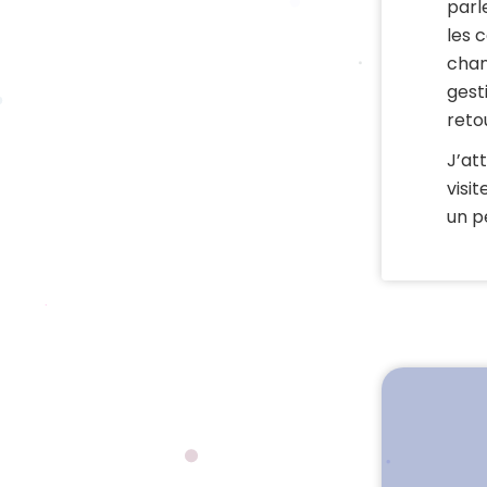
parl
les 
chan
gest
reto
J’at
visit
un p