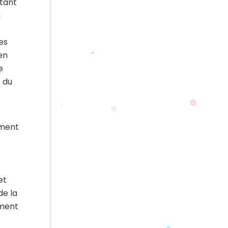
tant
n
es
en
e
 du
ement
et
de la
ement