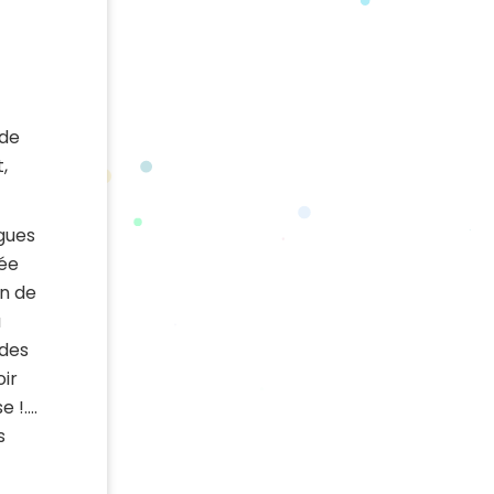
 de
,
gues
tée
on de
u
 des
oir
e !….
s