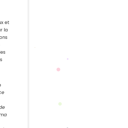
ux et
r la
ions
6
les
s
e
ce
 de
 ma