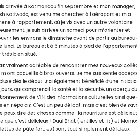
uis arrivée à Katmandou fin septembre et mon manager,
sh Katiwada, est venu me chercher à l’aéroport et m’a
né à l’appartement, où je vis avec un autre volontaire.
eusement, je suis arrivée un samedi pour m’orienter et
uvrir les environs le dimanche avant de partir au bureau
le lundi. Le bureau est à 5 minutes à pied de l’appartement
 très bien situé.
ait vraiment agréable de rencontrer mes nouveaux collè
ls m’ont accueillis à bras ouverts. Je me suis sentie accep
ncluse dès le début. J’ai également bénéficié d’une initiati
s jours, qui comprenait la santé et la sécurité, un aperçu d
tionnement de VIN, des informations culturelles ainsi que
s en népalais. C’est un peu délicat, mais c’est bien de sav
je peux dire des choses comme : la nourriture est délicieus
e que c’est délicieux ! Daal Bhat (lentilles et riz) et Momo
lettes de pâte farcies) sont tout simplement délicieux.