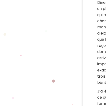
Dine
un p
qui 
char
mome
d’ex
que 
reço
dema
arriv
impo
exac
troi
béné
J’ai
ce q
femm