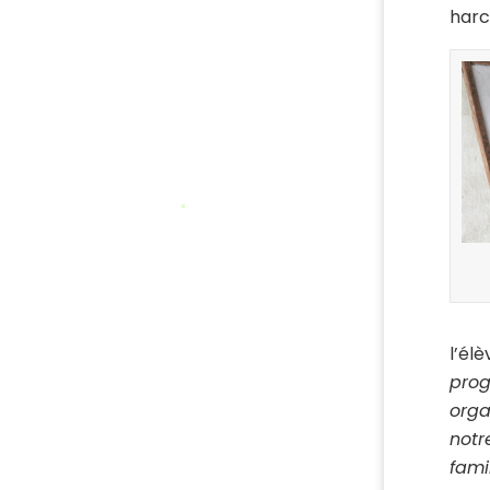
harc
l’él
prog
orga
notr
fami