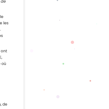
 de
le
e les
.
es
 ont
E,
e où
, de