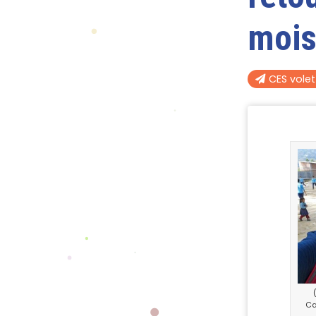
mois
CES vole
Ca