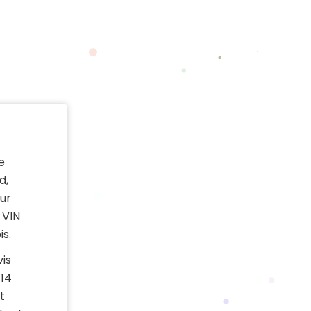
e
d,
ur
 VIN
is.
vis
14
t