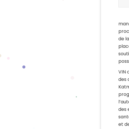
mana
proc
de l
plac
sout
poss
VIN 
des 
Katm
prog
l’au
des 
sant
et d