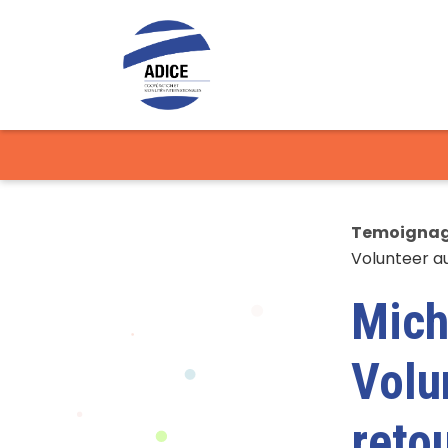
Temoigna
Volunteer au
Mich
Volu
reto