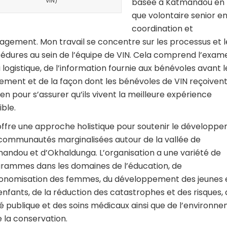
basée à Katmandou en 
VIN)
que volontaire senior e
coordination et
gement. Mon travail se concentre sur les processus et l
édures au sein de l’équipe de VIN. Cela comprend l’exam
a logistique, de l’information fournie aux bénévoles avant l
ement et de la façon dont les bénévoles de VIN reçoivent
ien pour s’assurer qu’ils vivent la meilleure expérience
ible.
offre une approche holistique pour soutenir le développ
communautés marginalisées autour de la vallée de
andou et d’Okhaldunga. L’organisation a une variété de
rammes dans les domaines de l’éducation, de
tonomisation des femmes, du développement des jeunes 
enfants, de la réduction des catastrophes et des risques, 
é publique et des soins médicaux ainsi que de l’environn
e la conservation.