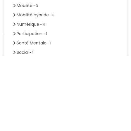
Mobilité
- 3
Mobilité hybride
- 3
Numérique
- 4
Participation
- 1
Santé Mentale
- 1
Social
- 1
Soutien
- 1
Transformation numérique
- 2
Transition écologique
- 2