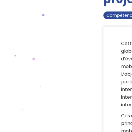
Compétenc
Cett
glob
d’év
mobi
L’ob
part
inte
inte
inter
Ces 
prin
mobi