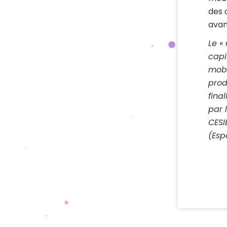
des 
avan
Le «
capi
mobi
prod
fina
par 
CESI
(Esp