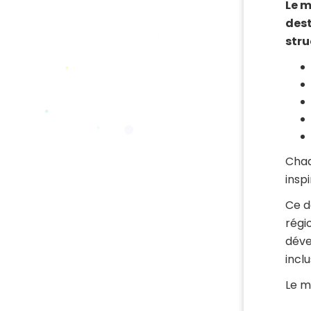
Le m
dest
stru
Chaq
insp
Ce d
régi
déve
inclu
Le m