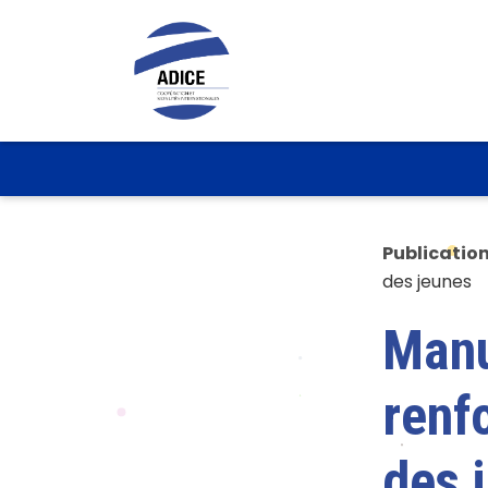
Publicatio
des jeunes
Manu
renf
des 