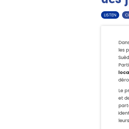
LISTEN
C
Dans
les 
Suèd
Part
loca
déro
Le p
et d
part
iden
leurs