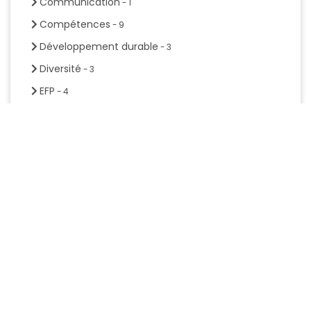
Communication
- 1
Compétences
- 9
Développement durable
- 3
Diversité
- 3
EFP
- 4
Égalité
- 1
Employabilité
- 6
Entrepreneuriat
- 1
Étude
- 4
Formation
- 5
Gestion de projet
- 1
Inclusion
- 4
Jeunesse
- 8
Manuel
- 1