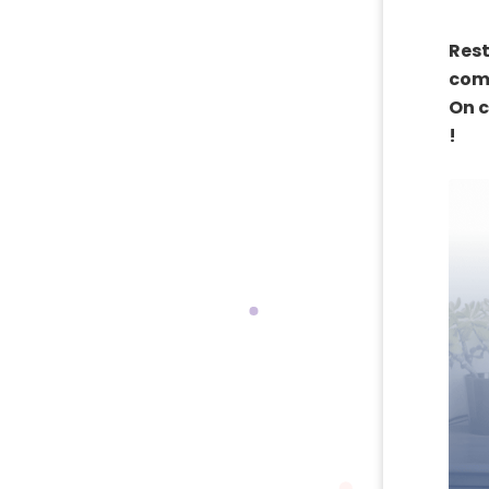
Res
com
On c
!