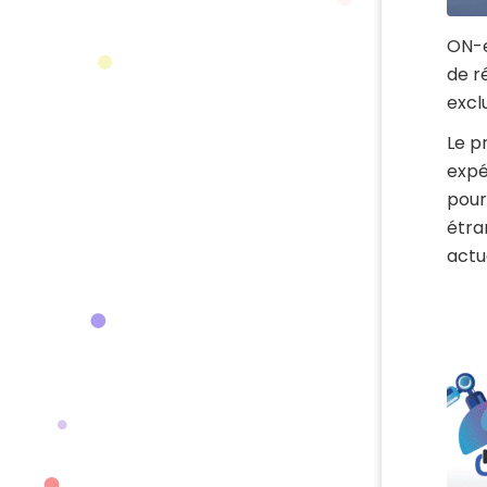
ON-e
de r
excl
Le p
expé
pour
étra
actue