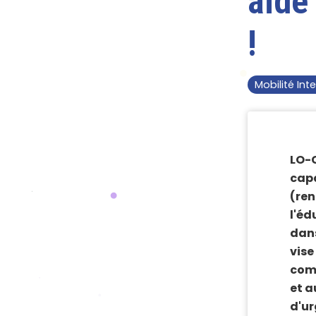
aide
!
Mobilité Int
LO-C
capa
(ren
l'éd
dans
vise
com
et a
d'ur