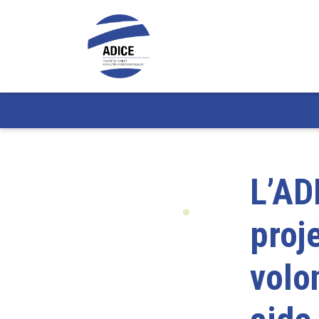
L’AD
proj
volo