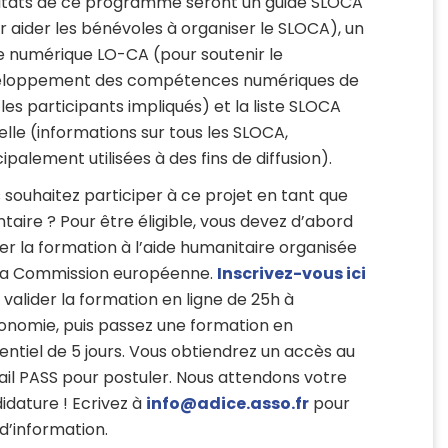
ltats de ce programme seront un guide SLOCA
r aider les bénévoles à organiser le SLOCA), un
e numérique LO-CA (pour soutenir le
loppement des compétences numériques de
 les participants impliqués) et la liste SLOCA
uelle (informations sur tous les SLOCA,
ipalement utilisées à des fins de diffusion).
 souhaitez participer à ce projet en tant que
ntaire ? Pour être éligible, vous devez d’abord
der la formation à l’aide humanitaire organisée
la Commission européenne.
Inscrivez-vous ici
 valider la formation en ligne de 25h à
tonomie, puis passez une formation en
entiel de 5 jours. Vous obtiendrez un accès au
ail PASS pour postuler. Nous attendons votre
idature ! Ecrivez à
info@adice.asso.fr
pour
 d’information.