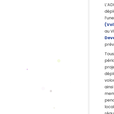
L’AD
dépl
l’un
(Vol
au V
Dev
prév
Tous
péri
proj
dépl
volo
ains
memb
pend
loca
régu