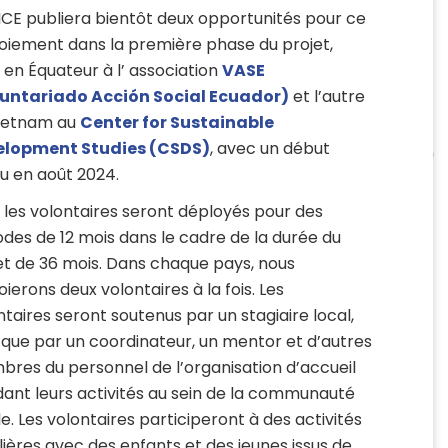
ICE publiera bientôt deux opportunités pour ce
oiement dans la première phase du projet,
e en Équateur à l’ association
VASE
untariado Acción Social Ecuador)
et l’autre
ietnam au
Center for Sustainable
elopment Studies (CSDS)
, avec un début
u en août 2024.
 les volontaires seront déployés pour des
odes de 12 mois dans le cadre de la durée du
et de 36 mois. Dans chaque pays, nous
oierons deux volontaires à la fois. Les
ntaires seront soutenus par un stagiaire local,
i que par un coordinateur, un mentor et d’autres
res du personnel de l’organisation d’accueil
ant leurs activités au sein de la communauté
le. Les volontaires participeront à des activités
lières avec des enfants et des jeunes issus de