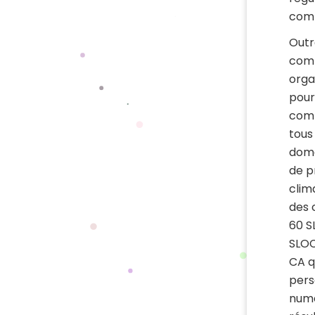
comm
Outre
comm
orga
pour
comm
tous
doma
de p
clim
des 
60 S
SLOC
CA qu
pers
numé