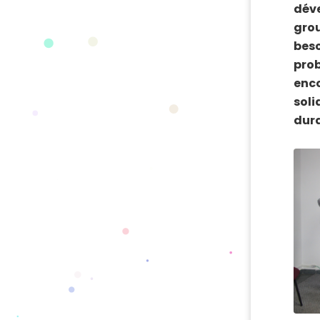
déve
grou
beso
pro
enco
soli
dur