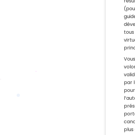
résu
(pou
guid
déve
tous
virt
princ
Vous
volo
vali
par 
pour
l’au
prés
port
cand
plus