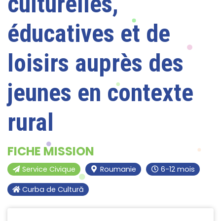
culturelles,
éducatives et de
loisirs auprès des
jeunes en contexte
rural
FICHE MISSION
Service Civique
Roumanie
6-12 mois
Curba de Cultură