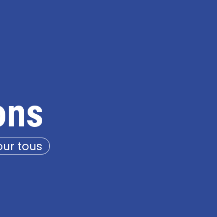
ons
our tous