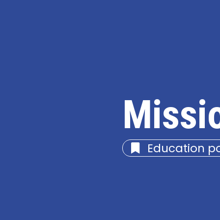
Missi
Education p