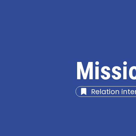
Missi
Relation int