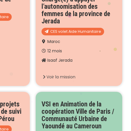
l’autonomisation des
femmes de la province de
taire
Jerada
CES volet Aide Humanitaire
Maroc
12 mois
Isaaf Jerada
Voir la mission
projets
VSI en Animation de la
 de suivi
coopération Ville de Paris /
Pérou
Communauté Urbaine de
Yaoundé au Cameroun
taire