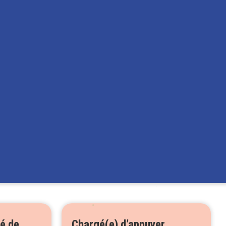
é de
Chargé(e) d’appuyer