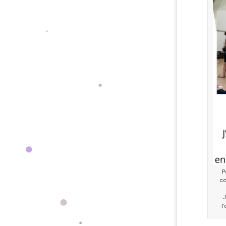
P
co
J
l