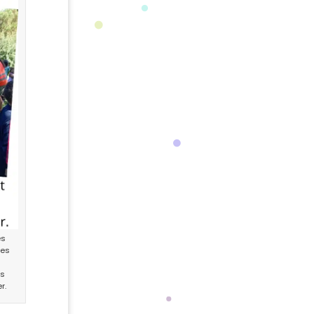
es
ies
ns
r.