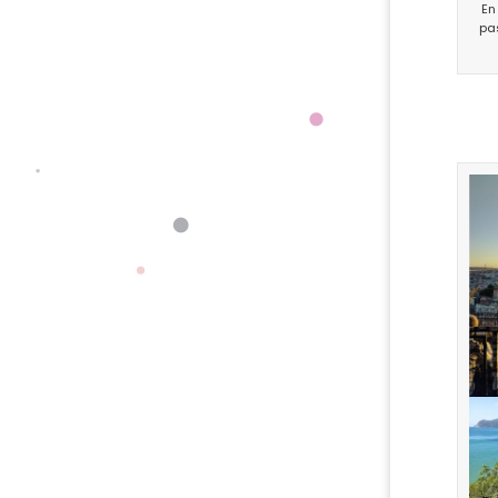
En
pa