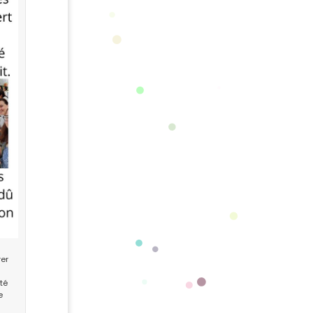
rer
té
e