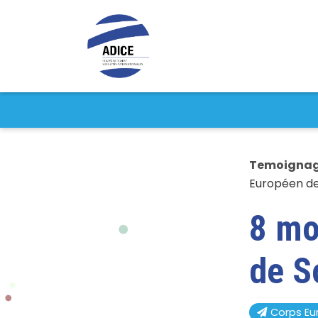
Temoigna
Européen de 
8 mo
de S
Corps Eu