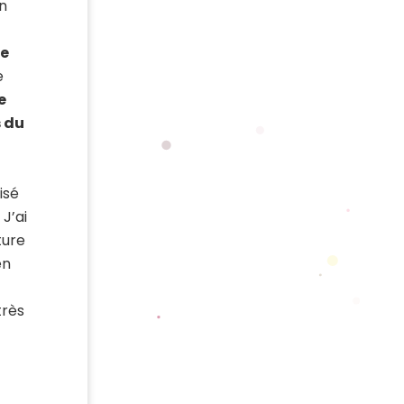
on
de
e
e
s du
isé
J’ai
ture
en
très