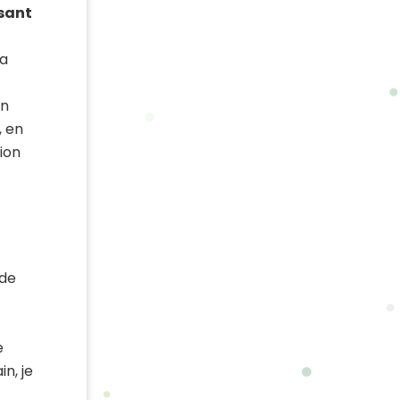
ssant
la
en
, en
ion
 de
e
n, je