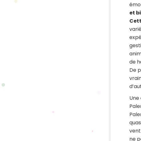
émot
et b
Cett
vari
expé
gest
anim
de h
De p
vrai
d’au
Une 
Pale
Palen
quas
vent
ne p