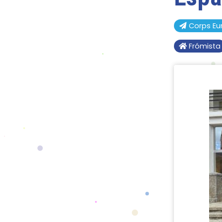
Corps Eu
Frómista