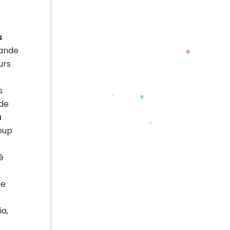
s
rande
urs
s
 de
a
coup
r
é
de
ia,