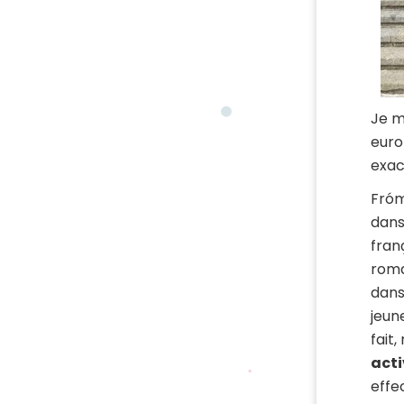
Je m’
euro
exac
Fróm
dans
fran
roma
dans
jeun
fait
acti
effe