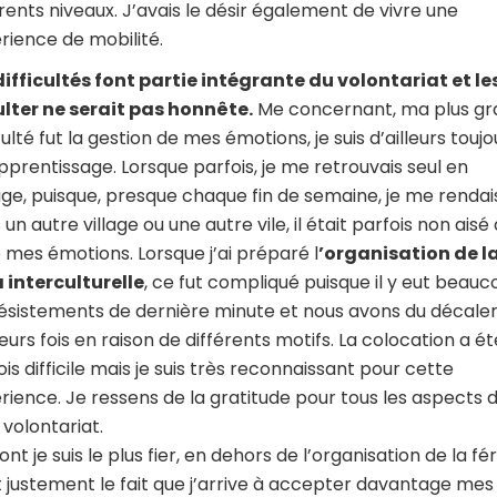
érents niveaux. J’avais le désir également de vivre une
rience de mobilité.
difficultés font partie intégrante du volontariat et le
lter ne serait pas honnête.
Me concernant, ma plus g
culté fut la gestion de mes émotions, je suis d’ailleurs toujo
pprentissage. Lorsque parfois, je me retrouvais seul en
ge, puisque, presque chaque fin de semaine, je me rendai
un autre village ou une autre vile, il était parfois non aisé
e mes émotions. Lorsque j’ai préparé l
’organisation de l
a interculturelle
, ce fut compliqué puisque il y eut beau
ésistements de dernière minute et nous avons du décale
ieurs fois en raison de différents motifs. La colocation a ét
ois difficile mais je suis très reconnaissant pour cette
rience. Je ressens de la gratitude pour tous les aspects 
volontariat.
nt je suis le plus fier, en dehors de l’organisation de la fér
t justement le fait que j’arrive à accepter davantage mes