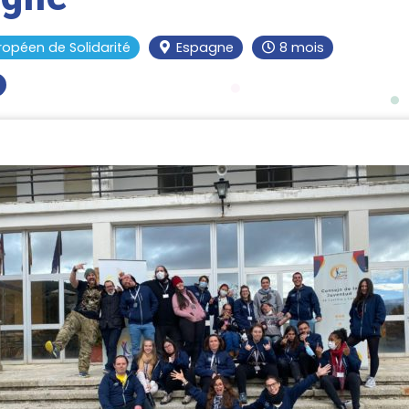
ropéen de Solidarité
Espagne
8 mois