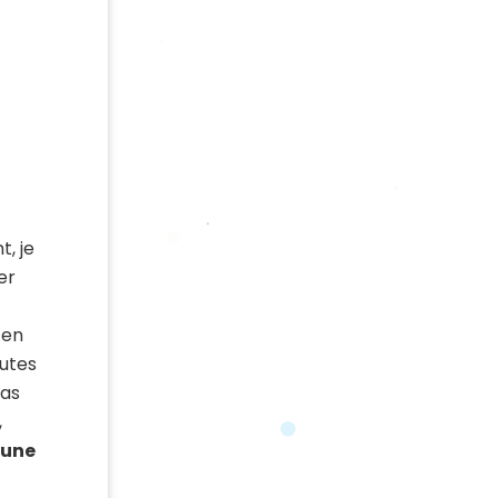
, je
er
 en
outes
pas
,
 une