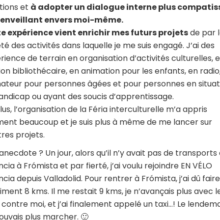
ions et
à adopter un dialogue interne plus compati
ienveillant envers moi-même.
e expérience vient enrichir mes futurs projets
de par 
été des activités dans laquelle je me suis engagé. J’ai des
rience de terrain en organisation d’activités culturelles, 
ion bibliothécaire, en animation pour les enfants, en radio
ateur pour personnes âgées et pour personnes en situat
andicap ou ayant des soucis d’apprentissage.
lus, l’organisation de la Féria interculturelle m’a appris
ment beaucoup et je suis plus à même de me lancer sur
tres projets.
anecdote ? Un jour, alors qu’il n’y avait pas de transports
ncia à Frómista et par fierté, j’ai voulu rejoindre EN VÉLO
cia depuis Valladolid. Pour rentrer à Frómista, j’ai dû faire
iment 8 kms. Il me restait 9 kms, je n’avançais plus avec l
 contre moi, et j’ai finalement appelé un taxi…! Le lendemai
ouvais plus marcher. 🙂