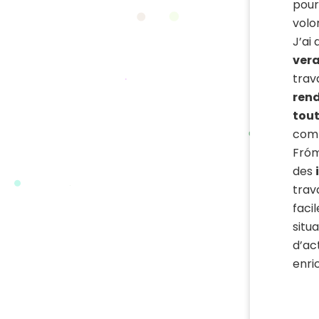
pour
volo
J’ai
ver
trava
rend
tou
comm
Frómi
des
trava
faci
situ
d’ac
enri