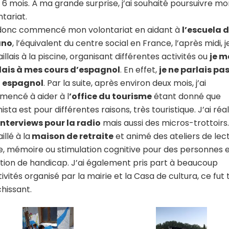
 6 mois. À ma grande surprise, j’ai souhaité poursuivre m
ntariat.
 donc commencé mon volontariat en aidant à
l’escuela 
ano
, l’équivalent du centre social en France, l’après midi, j
illais à la piscine, organisant différentes activités ou
je m
ais à mes cours d’espagnol
. En effet,
je ne parlais pa
t espagnol
. Par la suite, après environ deux mois, j’ai
encé à aider à l
’office du tourisme
étant donné que
sta est pour différentes raisons, très touristique. J’ai réal
interviews pour la radio
mais aussi des micros-trottoirs. 
illé à la
maison de retraite
et animé des ateliers de lec
le, mémoire ou stimulation cognitive pour des personnes 
ation de handicap. J’ai également pris part à beaucoup
tivités organisé par la mairie et la Casa de cultura, ce fut 
chissant.