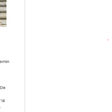
hemin
,
 De
’ai
s