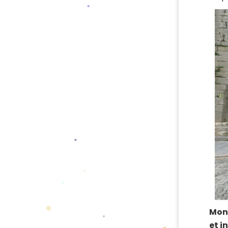
Mon 
et i