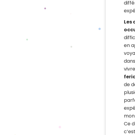
diff
expé
Les 
occu
diffi
en a
voya
dans 
vivr
feri
de d
plus
parf
expé
mon 
Ce do
c’es