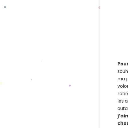
Pour
souh
ma p
volon
reti
les a
auta
j’ai
chos