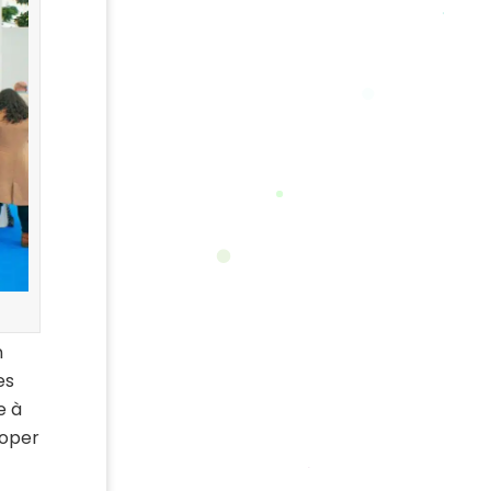
n
es
e à
loper