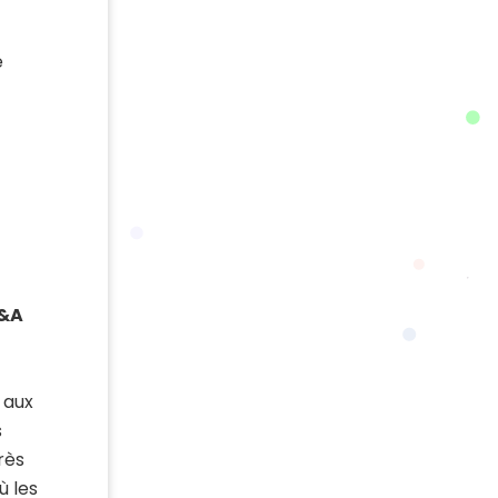
e
Q&A
r aux
s
rès
ù les