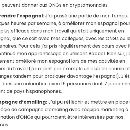
 peuvent donner aux ONGs en cryptomonnaies.
endre l’espagnol:
J’ai passé une partie de mon temps,
ques heures par semaine, à améliorer mon espagnol pou
 plus efficace dans mon travail qui était uniquement en
gnol, que ce soit avec mes collègues, avec les ONGs ou l
enaires. Pour cela, j’ai pris régulièrement des cours avec I
ontinué mon apprentissage en utilisant Babbel. Bien sûr, j’
ement amélioré mon espagnol lors de mes activités en
rs du travail (j’ai rejoint par exemple un club de course e
nges tandem pour pratiquer davantage l’espagnol). J’ét
i dans une colocation avec 15 personnes dont 7 personn
nt de pays hispanophones.
pagne d’emailing:
J’ai pu réfléchir et mettre en place
tégie de campagne d’emailing avec l’équipe marketing à
ination d’ONGs qui pourraient être intéressées par nos
ices.