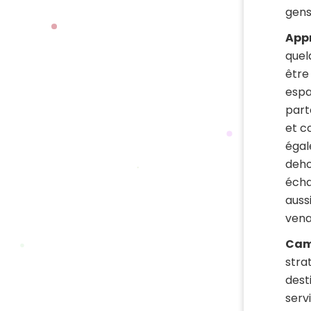
gens
Appr
quel
être
espa
part
et c
égal
deho
écha
auss
vena
Cam
stra
dest
serv