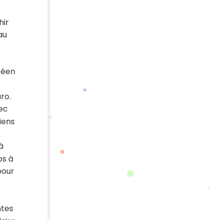
hir
au
péen
ro.
ec
iens
à
ps à
pour
ntes