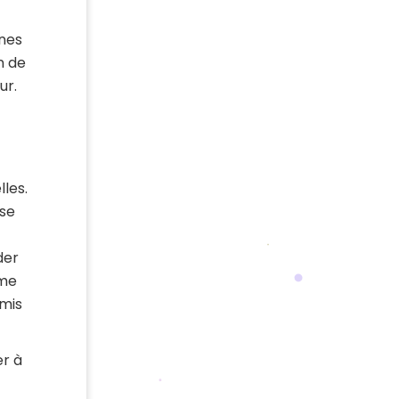
nnes
n de
ur.
lles.
ise
der
mme
rmis
er à