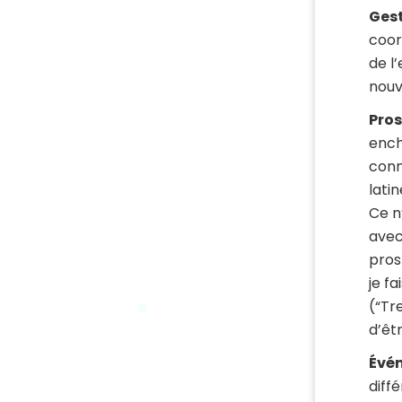
Gest
coor
de l
nouv
Pros
ench
conn
lati
Ce n
avec
pros
je f
(“Tr
d’êt
Évé
diff