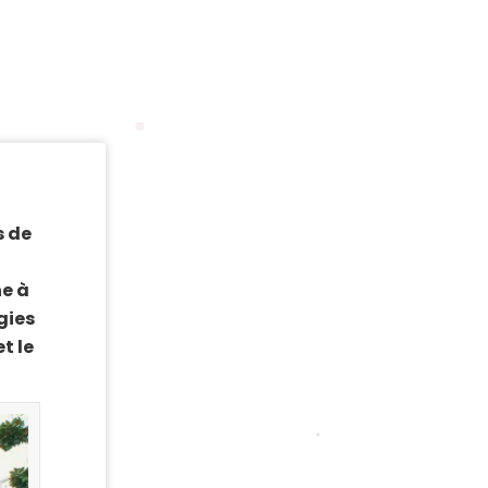
s de
ne à
gies
t le