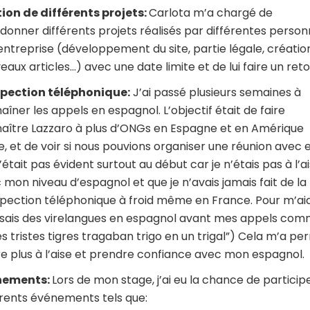
ion de différents projets:
Carlota m’a chargé de
donner différents projets réalisés par différentes perso
’entreprise (développement du site, partie légale, créatio
eaux articles…) avec une date limite et de lui faire un reto
pection téléphonique:
J’ai passé plusieurs semaines à
aîner les appels en espagnol. L’objectif était de faire
aître Lazzaro à plus d’ONGs en Espagne et en Amérique
ne, et de voir si nous pouvions organiser une réunion avec e
’était pas évident surtout au début car je n’étais pas à l’a
 mon niveau d’espagnol et que je n’avais jamais fait de la
pection téléphonique à froid même en France. Pour m’ai
aisais des virelangues en espagnol avant mes appels co
es tristes tigres tragaban trigo en un trigal”) Cela m’a pe
re plus à l’aise et prendre confiance avec mon espagnol.
nements:
Lors de mon stage, j’ai eu la chance de particip
érents événements tels que: