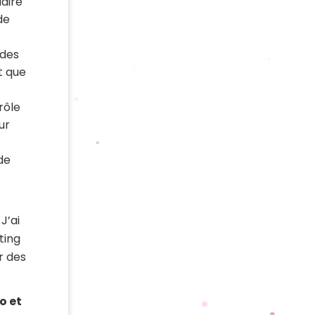
daire
de
 des
t que
rôle
ur
de
J’ai
ting
r des
o et