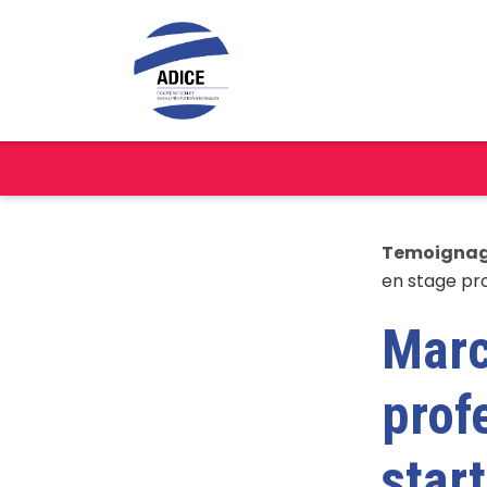
Temoigna
en stage pr
Marc
prof
star