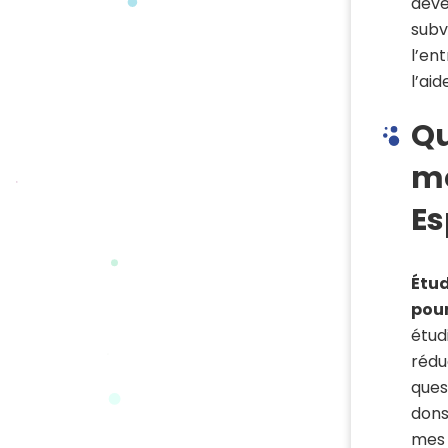
déve
subv
l’en
l’ai
Qu
mo
E
Étud
pour
étud
réduc
ques
dons
mes 