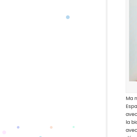
Ma m
Espa
avec
la b
avec