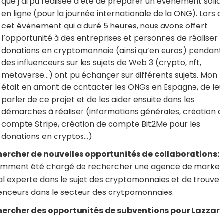
que j’ai pu réalisée a été de préparer un événement soli
en ligne (pour la journée internationale de la ONG). Lors 
cet événement qui a duré 5 heures, nous avons offert
l’opportunité à des entreprises et personnes de réaliser
donations en cryptomonnaie (ainsi qu’en euros) pendan
des influenceurs sur les sujets de Web 3 (crypto, nft,
metaverse…) ont pu échanger sur différents sujets. Mon 
était en amont de contacter les ONGs en Espagne, de le
parler de ce projet et de les aider ensuite dans les
démarches à réaliser (informations générales, création 
compte Stripe, création de compte Bit2Me pour les
donations en cryptos…)
ercher de nouvelles opportunités de collaborations:
mment été chargé de rechercher une agence de marke
tal experte dans le sujet des cryptomonnaies et de trouve
uenceurs dans le secteur des crytpomonnaies.
ercher des opportunités de subventions pour Lazzar