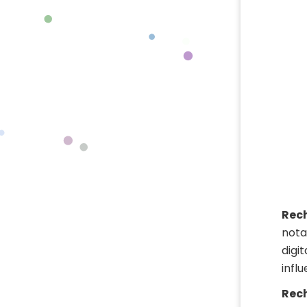
Rech
nota
digi
infl
Rech