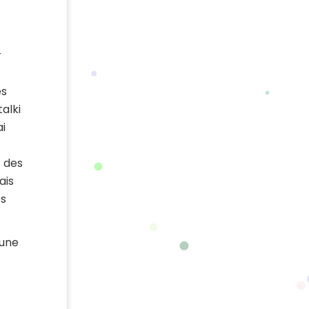
r
es
talki
ai
t des
ais
es
 une