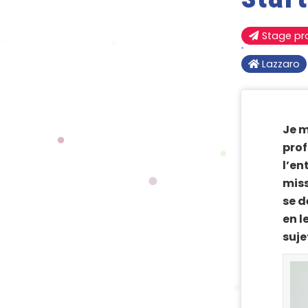
Stage pr
Lazzaro
Je m
prof
l’en
miss
se d
en l
suje