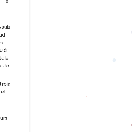
e
 suis
sud
te
U à
tale
. Je
trois
 et
ours