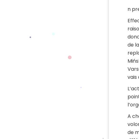
n pr
Effe
rais
donc
de l
repl
Mińs
Vars
vais
L’ac
poin
l’or
A ch
volo
de m