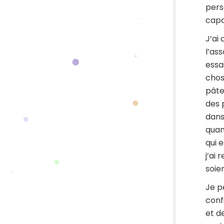
pers
capa
J’ai
l’as
essa
chos
pâte
des 
dans
quan
qui 
j’ai
soie
Je p
conf
et d