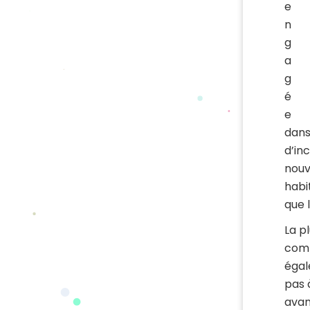
e
n
g
a
g
é
e
dans
d’in
nouv
habi
que 
La p
comm
égal
pas 
avan