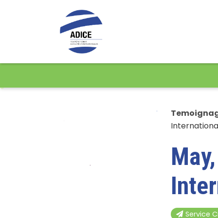
Temoigna
Internationa
May,
Inte
Service C