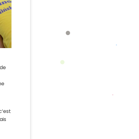
 de
ne
c’est
ais