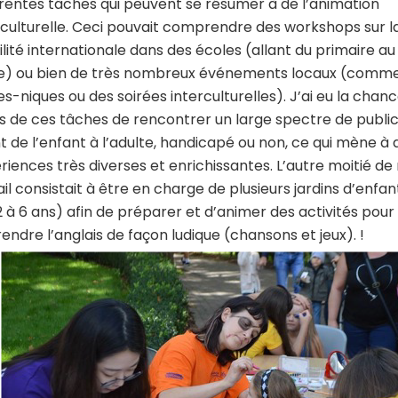
érentes tâches qui peuvent se résumer à de l’animation
rculturelle. Ceci pouvait comprendre des workshops sur l
lité internationale dans des écoles (allant du primaire au
e) ou bien de très nombreux événements locaux (comm
es-niques ou des soirées interculturelles). J’ai eu la chan
s de ces tâches de rencontrer un large spectre de publi
nt de l’enfant à l’adulte, handicapé ou non, ce qui mène à 
riences très diverses et enrichissantes. L’autre moitié d
ail consistait à être en charge de plusieurs jardins d’enfan
2 à 6 ans) afin de préparer et d’animer des activités pour
endre l’anglais de façon ludique (chansons et jeux). !