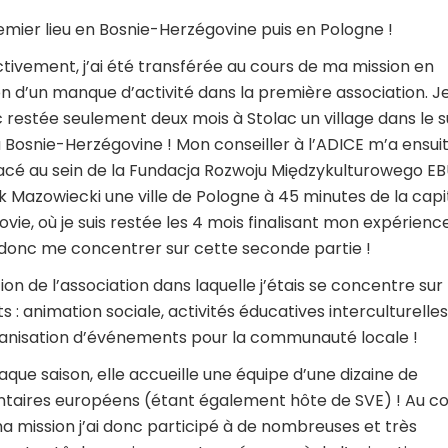
emier lieu en Bosnie-Herzégovine puis en Pologne !
ctivement, j’ai été transférée au cours de ma mission en
on d’un manque d’activité dans la première association. Je
 restée seulement deux mois à Stolac un village dans le 
a Bosnie-Herzégovine ! Mon conseiller à l’ADICE m’a ensui
acé au sein de la Fundacja Rozwoju Międzykulturowego EB
k Mazowiecki une ville de Pologne à 45 minutes de la capi
ovie, où je suis restée les 4 mois finalisant mon expérience
 donc me concentrer sur cette seconde partie !
tion de l’association dans laquelle j’étais se concentre sur 
ts : animation sociale, activités éducatives interculturelles
ganisation d’événements pour la communauté locale !
aque saison, elle accueille une équipe d’une dizaine de
ntaires européens (étant également hôte de SVE) ! Au c
a mission j’ai donc participé à de nombreuses et très