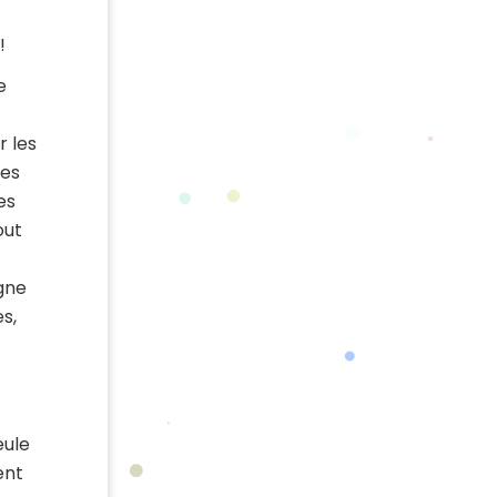
!
e
r les
les
es
out
gne
s,
eule
ent