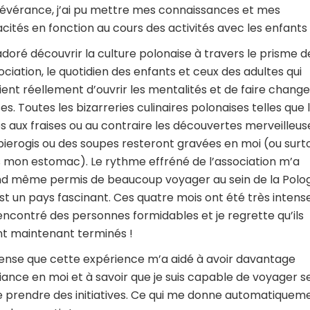
évérance, j’ai pu mettre mes connaissances et mes
cités en fonction au cours des activités avec les enfants 
 adoré découvrir la culture polonaise à travers le prisme d
sociation, le quotidien des enfants et ceux des adultes qui
ient réellement d’ouvrir les mentalités et de faire change
es. Toutes les bizarreries culinaires polonaises telles que 
s aux fraises ou au contraire les découvertes merveilleus
pierogis ou des soupes resteront gravées en moi (ou surt
 mon estomac). Le rythme effréné de l’association m’a
d même permis de beaucoup voyager au sein de la Polo
est un pays fascinant. Ces quatre mois ont été très intense
 rencontré des personnes formidables et je regrette qu’ils
nt maintenant terminés !
ense que cette expérience m’a aidé à avoir davantage
iance en moi et à savoir que je suis capable de voyager s
e prendre des initiatives. Ce qui me donne automatiquem