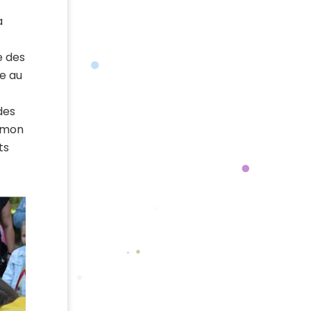
a
e des
ce au
c
des
e mon
ts