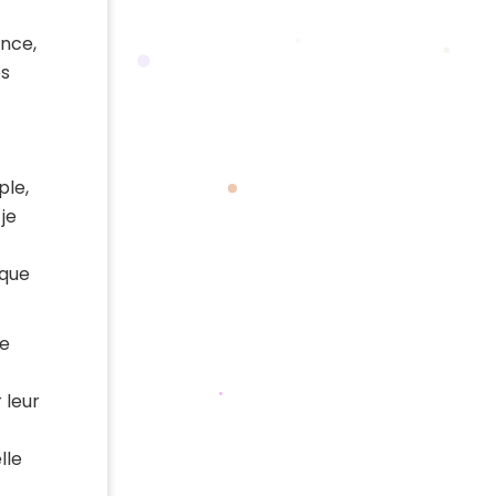
ence,
es
ple,
je
ique
te
 leur
lle