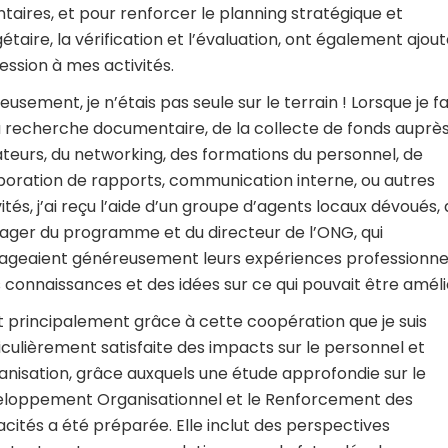
ntaires, et pour renforcer le planning stratégique et
étaire, la vérification et l’évaluation, ont également ajou
ression à mes activités.
usement, je n’étais pas seule sur le terrain ! Lorsque je fa
a recherche documentaire, de la collecte de fonds auprè
teurs, du networking, des formations du personnel, de
aboration de rapports, communication interne, ou autres
vités, j’ai reçu l’aide d’un groupe d’agents locaux dévoués,
ger du programme et du directeur de l’ONG, qui
ageaient généreusement leurs expériences professionnel
s connaissances et des idées sur ce qui pouvait être améli
t principalement grâce à cette coopération que je suis
iculièrement satisfaite des impacts sur le personnel et
ganisation, grâce auxquels une étude approfondie sur le
loppement Organisationnel et le Renforcement des
cités a été préparée. Elle inclut des perspectives