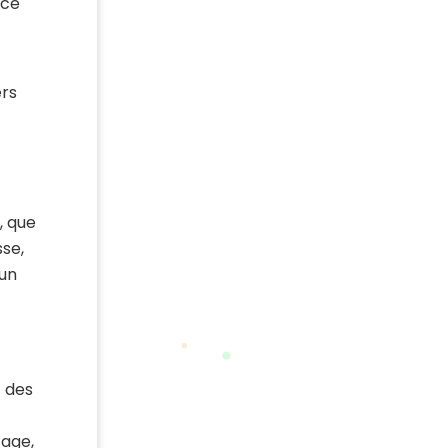
nce
ers
, que
sse,
 un
t des
tage,