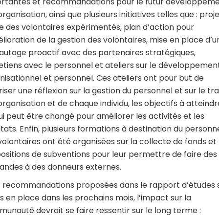
rtantes et recommandations pour le futur développem
organisation, ainsi que plusieurs initiatives telles que : proj
te des volontaires expérimentés, plan d’action pour
élioration de la gestion des volontaires, mise en place d’u
autage proactif avec des partenaires stratégiques,
etiens avec le personnel et ateliers sur le développemen
nisationnel et personnel. Ces ateliers ont pour but de
riser une réflexion sur la gestion du personnel et sur le tra
’organisation et de chaque individu, les objectifs à atteindr
ui peut être changé pour améliorer les activités et les
ltats. Enfin, plusieurs formations à destination du personn
volontaires ont été organisées sur la collecte de fonds et 
ositions de subventions pour leur permettre de faire des
ndes à des donneurs externes.
es recommandations proposées dans le rapport d’études 
s en place dans les prochains mois, l’impact sur la
unauté devrait se faire ressentir sur le long terme :