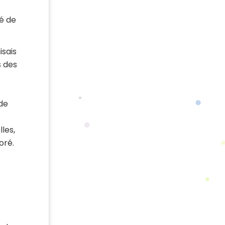
té de
isais
s des
 de
les,
oré.