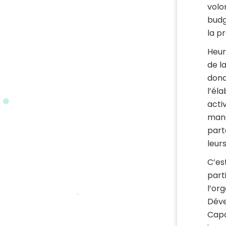
volo
budg
la p
Heure
de l
dona
l’él
acti
mana
part
leur
C’es
part
l’or
Déve
Capa