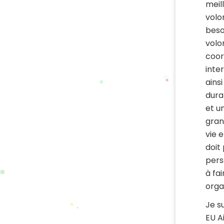
meil
volo
beso
volo
coor
inte
ains
dura
et u
gran
vie 
doit
pers
à fa
orga
Je s
EU A