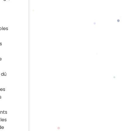
oles
s
e
 dû
des
s
ents
 les
de