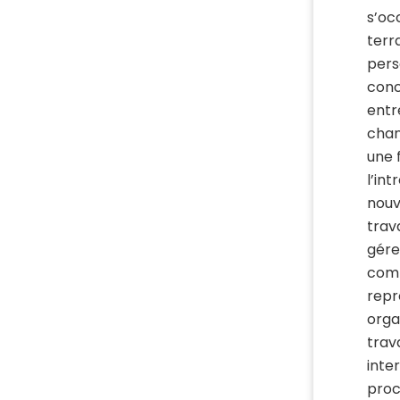
s’oc
terr
pers
conc
entr
chan
une 
l’in
nouv
trav
gére
comm
repr
orga
trav
inte
proc