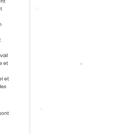
ent
et
n
t
vail
e et
el et
les
sont