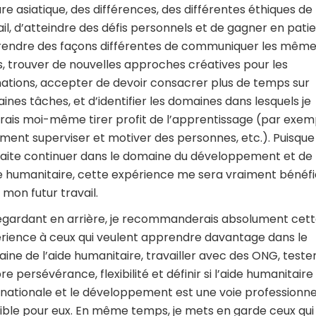
ure asiatique, des différences, des différentes éthiques de
ail, d’atteindre des défis personnels et de gagner en pati
endre des façons différentes de communiquer les mêm
s, trouver de nouvelles approches créatives pour les
ations, accepter de devoir consacrer plus de temps sur
aines tâches, et d’identifier les domaines dans lesquels je
rais moi-même tirer profit de l’apprentissage (par exem
ent superviser et motiver des personnes, etc.). Puisque 
aite continuer dans le domaine du développement et de
de humanitaire, cette expérience me sera vraiment bénéf
 mon futur travail.
egardant en arrière, je recommanderais absolument cet
rience à ceux qui veulent apprendre davantage dans le
ine de l’aide humanitaire, travailler avec des ONG, tester
e persévérance, flexibilité et définir si l’aide humanitaire
rnationale et le développement est une voie professionne
ible pour eux. En même temps, je mets en garde ceux qui