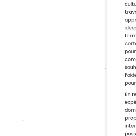
cult
trav
appr
idée
form
cert
pour
comm
souh
l’ai
pour
En r
expé
doma
propr
inte
poss