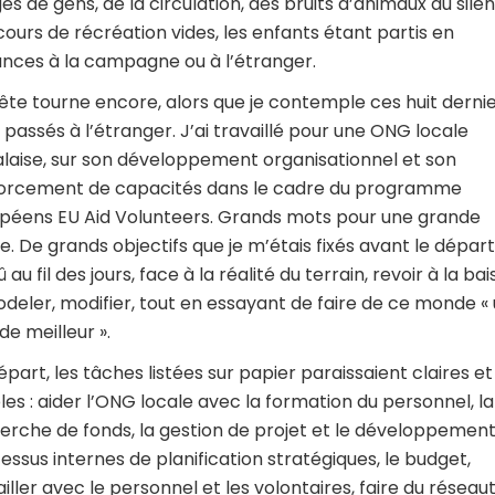
es de gens, de la circulation, des bruits d’animaux au sile
cours de récréation vides, les enfants étant partis en
nces à la campagne ou à l’étranger.
ête tourne encore, alors que je contemple ces huit derni
 passés à l’étranger. J’ai travaillé pour une ONG locale
laise, sur son développement organisationnel et son
orcement de capacités dans le cadre du programme
péens EU Aid Volunteers. Grands mots pour une grande
e. De grands objectifs que je m’étais fixés avant le départ
dû au fil des jours, face à la réalité du terrain, revoir à la bai
deler, modifier, tout en essayant de faire de ce monde «
e meilleur ».
épart, les tâches listées sur papier paraissaient claires et
les : aider l’ONG locale avec la formation du personnel, la
erche de fonds, la gestion de projet et le développemen
essus internes de planification stratégiques, le budget,
ailler avec le personnel et les volontaires, faire du réseau