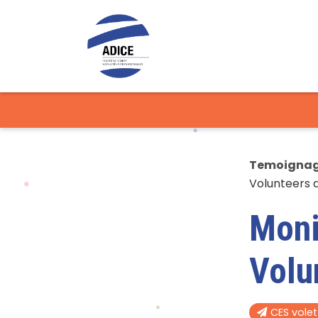
Temoigna
Volunteers 
Moni
Volu
CES vole