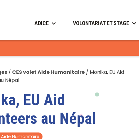
ADICE
VOLONTARIAT ET STAGE
ges
/
CES volet Aide Humanitaire
/
Monika, EU Aid
au Népal
ka, EU Aid
nteers au Népal
t Aide Humanitaire