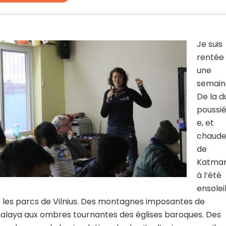
Je suis
rentée i
une
semain
De la d
poussi
e, et
chaude 
de
Katma
à l’été
ensolei
 les parcs de Vilnius. Des montagnes imposantes de
malaya aux ombres tournantes des églises baroques. Des