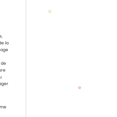
e,
de la
tage
 de
ure
u
gager
mme