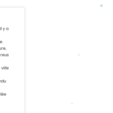
l y a
e.
ure,
éreus
ville
ndu
llée