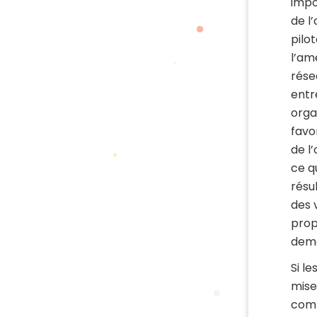
impo
de l’
pilo
l’am
rése
entr
orga
favo
de l
ce q
résu
des 
prop
dema
Si l
mise
comm