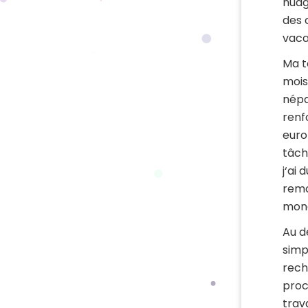
nuag
des 
vaca
Ma t
mois
népa
renf
euro
tâch
j‘ai 
remo
mond
Au d
simp
rech
proc
trav