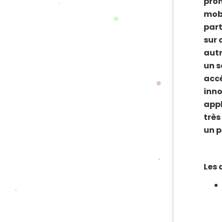
prom
mobi
part
sur 
autr
un s
accé
inno
appl
très
un p
Les 