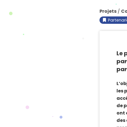
Projets
/
Co
Partenar
Le 
par
par
L’ob
les 
accé
de p
ont 
des 