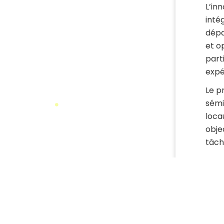
L’in
inté
dépar
et o
parti
expé
Le p
sémi
loca
objec
tâch