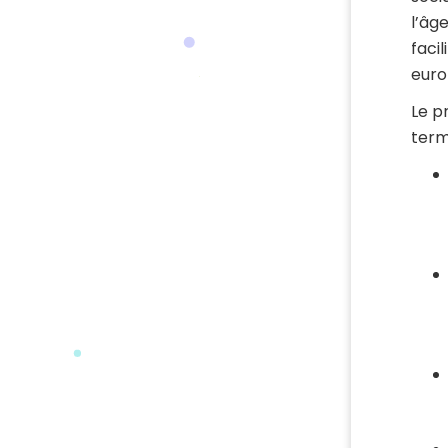
l’âg
faci
euro
Le p
term