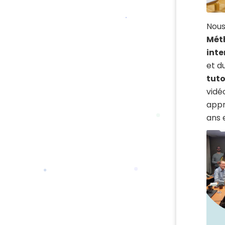
Nous
Méth
int
et d
tuto
vidé
appr
ans e