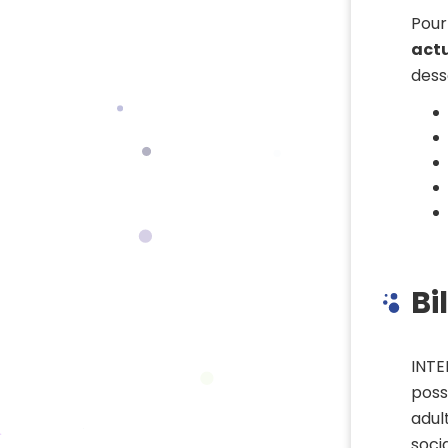
Pou
actu
dess
Bi
INTE
poss
adul
soci