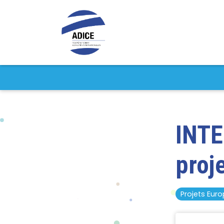
INTE
proj
Projets Eur