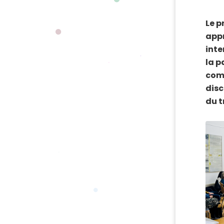
Le p
appr
inte
la p
comp
disc
du t