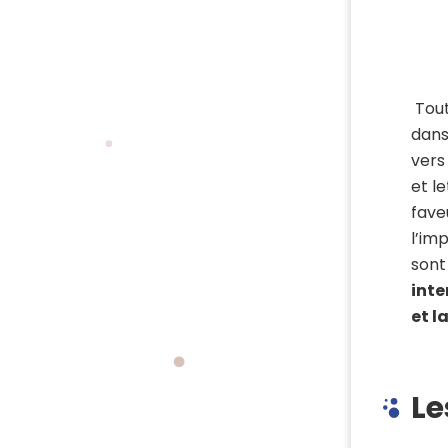
Tout
dans
vers 
et l
fave
l’im
son
inte
et l
Le