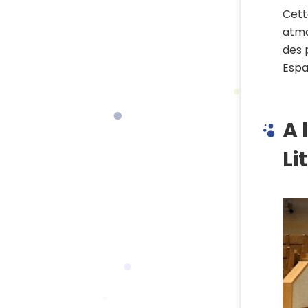
Cett
atmo
des 
Espa
A 
Li