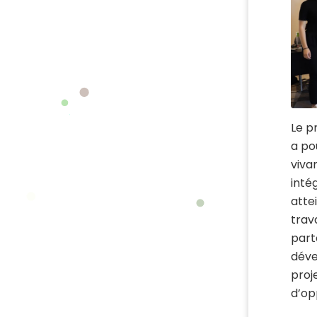
Le p
a po
vivan
inté
attei
trav
part
déve
proj
d’op