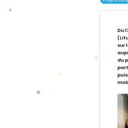
Projets Eur
Du 1
(Lit
sur 
aupr
du p
part
puis
mobi