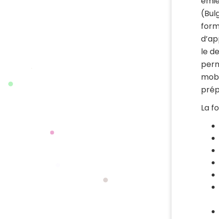
emiè
(Bul
form
d’ap
le d
perm
mobi
prép
La f