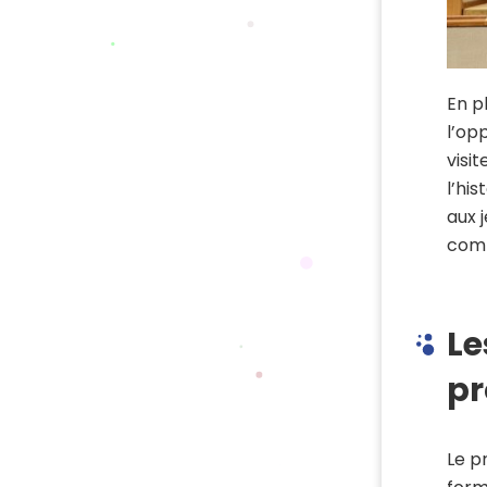
En p
l’op
visi
l’hi
aux 
comp
Le
pr
Le p