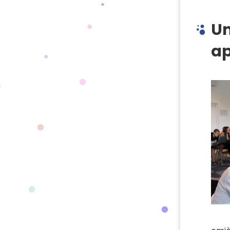
Un
ap