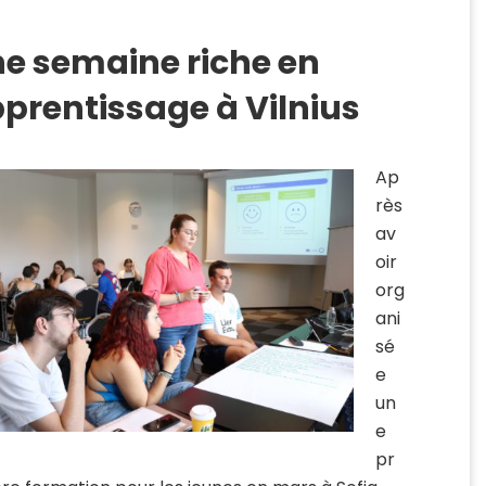
e semaine riche en
prentissage à Vilnius
Ap
rès
av
oir
org
ani
sé
e
un
e
pr