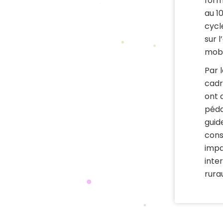
form
au 1
cycl
sur 
mobi
Par 
cadr
ont 
péda
guid
cons
impa
inte
rura